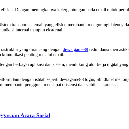
efisien. Dengan meningkatnya ketergantungan pada email untuk pertuka
 Sistem transportasi email yang efisien membantu mengurangi latency d
nikasi internal maupun eksternal.
frastruktur yang dirancang dengan
dewa game88
redundansi memastikan 
komunikasi penting melalui email.
dengan berbagai aplikasi dan sistem, mendukung alur kerja digital yang
latform lain dengan istilah seperti dewagame88 login, Shudl.net menon
ini membantu pengguna mencapai efisiensi dan stabilitas koneksi.
ggaraan Acara Sosial